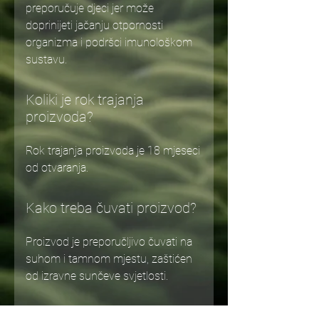
preporučuje djeci jer može
doprinijeti jačanju otpornosti
organizma i podršci imunološkom
sustavu.
Koliki je rok trajanja
proizvoda?
Rok trajanja proizvoda je 18 mjeseci
od otvaranja.
Kako treba čuvati proizvod?
Proizvod je preporučljivo čuvati na
suhom i tamnom mjestu, zaštićen
od izravne sunčeve svjetlosti.
U kojim pakiranjima je