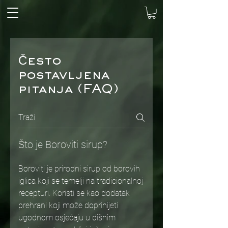
Često
postavljena
pitanja (FAQ)
Što je Boroviti sirup?
Boroviti je prirodni sirup od borovih
iglica koji se temelji na tradicionalnoj
recepturi. Koristi se kao dodatak
prehrani koji može doprinijeti
ugodnom osjećaju u dišnim