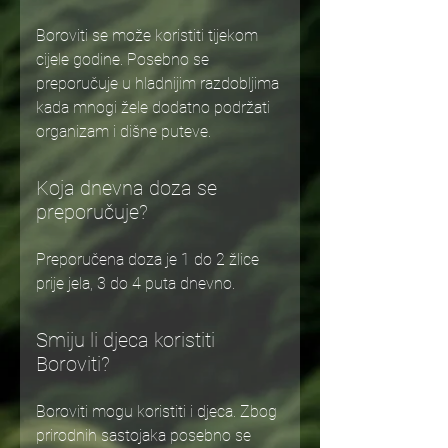
Boroviti se može koristiti tijekom
cijele godine. Posebno se
preporučuje u hladnijim razdobljima
kada mnogi žele dodatno podržati
organizam i dišne puteve.
Koja dnevna doza se
preporučuje?
Preporučena doza je 1 do 2 žlice
prije jela, 3 do 4 puta dnevno.
Smiju li djeca koristiti
Boroviti?
Boroviti mogu koristiti i djeca. Zbog
prirodnih sastojaka posebno se