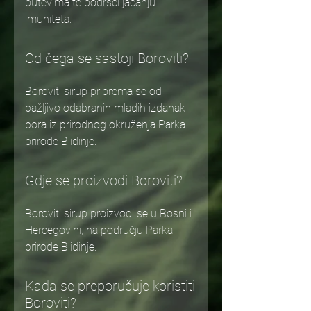
putevima te podršci jačanju
imuniteta.
Od čega se sastoji Boroviti?
Boroviti sirup priprema se od
pažljivo odabranih mladih izdanak
bora iz prirodnog okruženja Parka
prirode Blidinje.
Gdje se proizvodi Boroviti?
Boroviti sirup proizvodi se u Bosni i
Hercegovini, na području Parka
prirode Blidinje.
Kada se preporučuje koristiti
Boroviti?