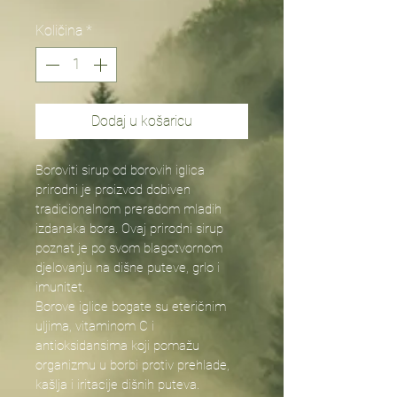
Količina
*
Dodaj u košaricu
Boroviti sirup od borovih iglica 
prirodni je proizvod dobiven 
tradicionalnom preradom mladih 
izdanaka bora. Ovaj prirodni sirup 
poznat je po svom blagotvornom 
djelovanju na dišne puteve, grlo i 
imunitet.
Borove iglice bogate su eteričnim 
uljima, vitaminom C i 
antioksidansima koji pomažu 
organizmu u borbi protiv prehlade, 
kašlja i iritacije dišnih puteva. 